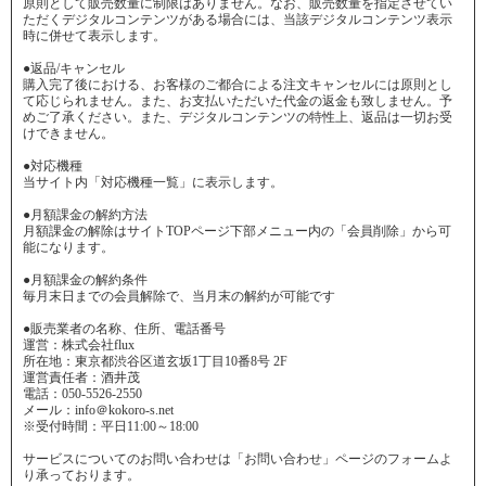
原則として販売数量に制限はありません。なお、販売数量を指定させてい
ただくデジタルコンテンツがある場合には、当該デジタルコンテンツ表示
時に併せて表示します。
●返品/キャンセル
購入完了後における、お客様のご都合による注文キャンセルには原則とし
て応じられません。また、お支払いただいた代金の返金も致しません。予
めご了承ください。また、デジタルコンテンツの特性上、返品は一切お受
けできません。
●対応機種
当サイト内「対応機種一覧」に表示します。
●月額課金の解約方法
月額課金の解除はサイトTOPページ下部メニュー内の「会員削除」から可
能になります。
●月額課金の解約条件
毎月末日までの会員解除で、当月末の解約が可能です
●販売業者の名称、住所、電話番号
運営：株式会社flux
所在地：東京都渋谷区道玄坂1丁目10番8号 2F
運営責任者：酒井茂
電話：050-5526-2550
メール：info＠kokoro-s.net
※受付時間：平日11:00～18:00
サービスについてのお問い合わせは「お問い合わせ」ページのフォームよ
り承っております。